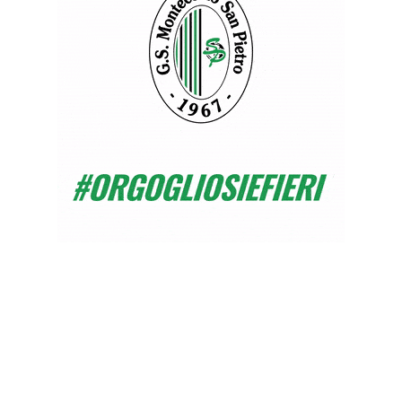
#PRI
#NER
#GSS