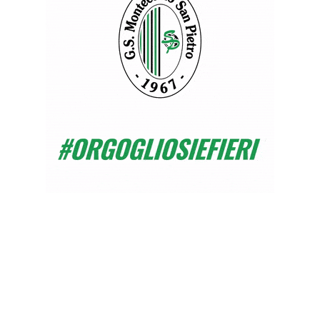
💪
FORZ
RAGA