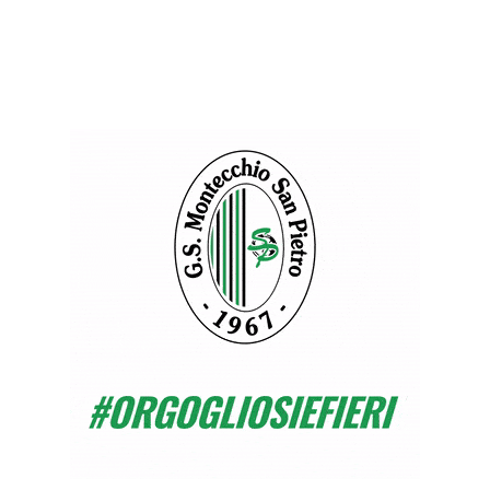
giovanile per il GS S.Pietro?
l serbatoio della prima squadra. Sembra
o è. Una realtà come la nostra,
deve saper gestire bene tutto il
are i suoi atleti, a tutte le età. Deve
 tutto perchè i ragazzi crescano
ivelli, diventando portavoce dei nostri
biamo un grande ruolo e un’immensa
stri ragazzi. Loro ci guardano, ci
 nostre idee e le nostre emozioni,
ai soli. Non dimentichiamoci mai:
 archi.
uon 2022 a tutti coloro che si