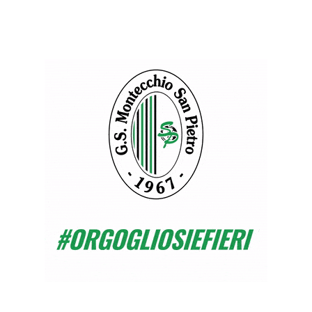
COSA TI ASPETTA DAI PROSSIMI IMPEGNI?
Non ho dubbi sul fatto che i miei ragazzi faranno bene
fino al termine del girone autunnale. Alla ripresa
bisognerà lavorare a 360° credendoci fino in fondo, non
dando nulla per scontato.
Dicono che “chi ben inizia è a metà dell’opera” e quindi
avanti tutta!
Potrebbe essere un campionato da ricordare.