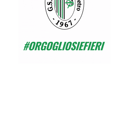
17 Novembre 2022
2 min read
Da poco è entrata nel team tecnico del GS
S.Pietro Martina Querci in aiuto ad Andrea
Tomasi nella gestione del gruppo dei “Primi
Calci” formato da bambini che approcciano
per la prima volta il gioco del calcio.
L’abbiamo raggiunta in campo durante un
allenamento per conoscerla e darle il