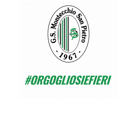
neroverdi che cercano riscatto dopo
un’andata avara di soddisfazioni. Si parte
subito con un derby che darà la possibilità ai
ragazzi di Monfardini di dimostrare quanto di
buono fatto durante le vacanze. Ne abbiamo
parlato con il diretto interessato.
Mister, come ritorna il gruppo da queste
vacanze? Come vi sentite?
“Siamo entusiasti di tornare in campo e
andare a lottare per punti importanti. Io in
primis. Ci siamo allenati intensamente
durante le vacanze e siamo pronti a
dimostrare il nostro valore. Ho avuto delle
buone sensazioni dall’amichevole di sabato