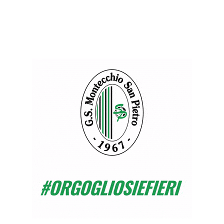
È lo specchio del nostro campionato,
abbiamo giocato bene per quasi tutta la
partita ma abbiamo regalato i primi 20 minuti
con due stupidaggini enormi, soprattutto la
prima. Siamo partiti con un handicap, come
spesso è successo, per questo siamo in
questa situazione di classifica in fin dei conti.
Potevamo persino vincerla ma è mancata un
pò di precisione.
Nelle fasce avete fatto male al Sovizzo
ma è stato anche in certi momenti il
vostro punto più critico, come mai?
Siamo sempre molto veloci nelle fasce,
domenica a sinistra abbiamo fatto bene,