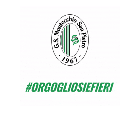
IL S.
VIT