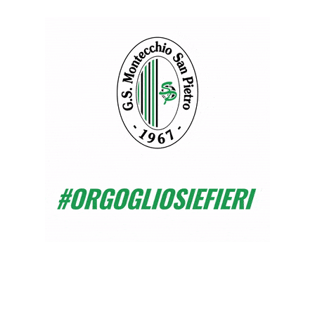
👀 TI
ASPE