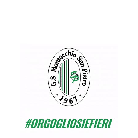
Trevisan. Poi recriminano per un mani in area (
abbastanza netto ) su tiro di Trevisan.
Il Grancona si vede deviare una punizione sul
palo da Meggiolaro.
Questa prestazione è stata deludente
rispetto le precedenti. Ora ci sono due gare
in casa per rialzare la testa.