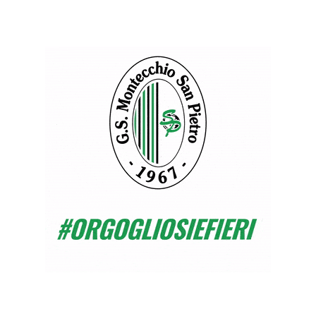
Ed è quello che è capitato a noi domenica
scorsa.
*E adesso? *
Contro il Brogliano sarà importante riprendere
dove avevamo finito il girone di andata. Voglio
vedere una squadra motivata, organizzata e
ordinata.
L’infortunio di un giocatore importante
come Chiarello cosa cambia?
Con Chiarello perdiamo un giocatore che con
la sua qualità ci dava molta profondità.
È un ragazzo che sapeva interpretare molto
bene quell’aspetto del gioco.